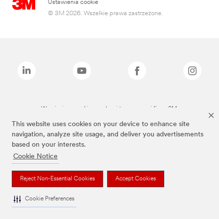
Ustawienia cookie
© 3M 2026. Wszelkie prawa zastrzeżone.
Wymienione marki są znakami towarowymi firmy 3M.
This website uses cookies on your device to enhance site
navigation, analyze site usage, and deliver you advertisements
based on your interests.
Cookie Notice
Reject Non-Essential Cookies
Accept Cookies
Cookie Preferences