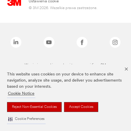
Ustawienia cookie
© 3M 2026. Wszelkie prawa zastrzeżone.
Wymienione marki są znakami towarowymi firmy 3M.
This website uses cookies on your device to enhance site
navigation, analyze site usage, and deliver you advertisements
based on your interests.
Cookie Notice
Reject Non-Essential Cookies
Accept Cookies
Cookie Preferences