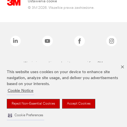
Ustawienia cookie
© 3M 2026. Wszelkie prawa zastrzeżone.
Wymienione marki są znakami towarowymi firmy 3M.
This website uses cookies on your device to enhance site
navigation, analyze site usage, and deliver you advertisements
based on your interests.
Cookie Notice
Reject Non-Essential Cookies
Accept Cookies
Cookie Preferences