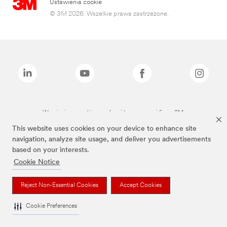
Ustawienia cookie
© 3M 2026. Wszelkie prawa zastrzeżone.
Wymienione marki są znakami towarowymi firmy 3M.
This website uses cookies on your device to enhance site
navigation, analyze site usage, and deliver you advertisements
based on your interests.
Cookie Notice
Reject Non-Essential Cookies
Accept Cookies
Cookie Preferences