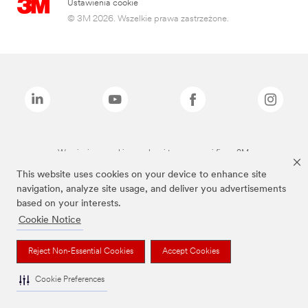
Ustawienia cookie
© 3M 2026. Wszelkie prawa zastrzeżone.
Wymienione marki są znakami towarowymi firmy 3M.
This website uses cookies on your device to enhance site
navigation, analyze site usage, and deliver you advertisements
based on your interests.
Cookie Notice
Reject Non-Essential Cookies
Accept Cookies
Cookie Preferences