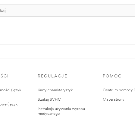
ŚCI
REGULACJE
POMOC
ości (język
Karty charakterystyki
Centrum pomocy
Szukaj SVHC
Mapa strony
owe (język
Instrukcja używania wyrobu
medycznego