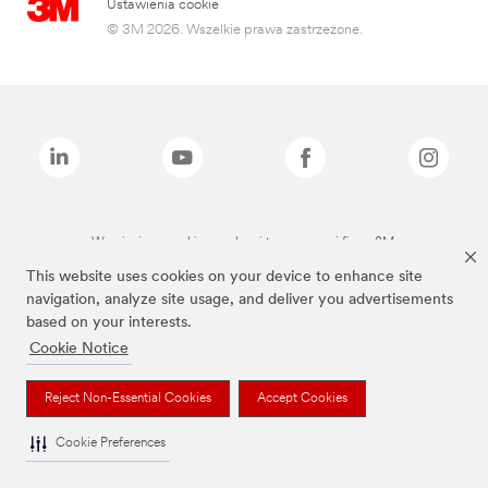
Ustawienia cookie
© 3M 2026. Wszelkie prawa zastrzeżone.
Wymienione marki są znakami towarowymi firmy 3M.
This website uses cookies on your device to enhance site
navigation, analyze site usage, and deliver you advertisements
based on your interests.
Cookie Notice
Reject Non-Essential Cookies
Accept Cookies
Cookie Preferences