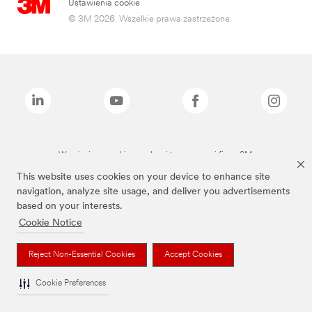
Ustawienia cookie
© 3M 2026. Wszelkie prawa zastrzeżone.
Wymienione marki są znakami towarowymi firmy 3M.
This website uses cookies on your device to enhance site
navigation, analyze site usage, and deliver you advertisements
based on your interests.
Cookie Notice
Reject Non-Essential Cookies
Accept Cookies
Cookie Preferences