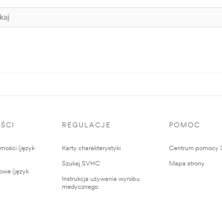
ŚCI
REGULACJE
POMOC
ości (język
Karty charakterystyki
Centrum pomocy
Szukaj SVHC
Mapa strony
owe (język
Instrukcja używania wyrobu
medycznego