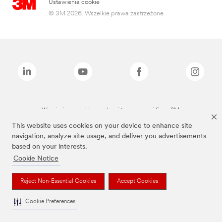
Ustawienia cookie
© 3M 2026. Wszelkie prawa zastrzeżone.
Wymienione marki są znakami towarowymi firmy 3M.
This website uses cookies on your device to enhance site
navigation, analyze site usage, and deliver you advertisements
based on your interests.
Cookie Notice
Reject Non-Essential Cookies
Accept Cookies
Cookie Preferences