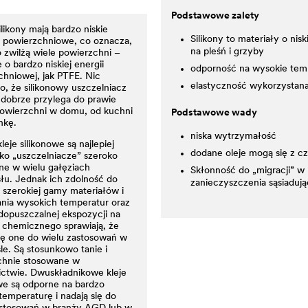
Podstawowe zalety
ilikony mają bardzo niskie
Silikony to materiały o ni
e powierzchniowe, co oznacza,
na pleśń i grzyby
 zwilżą wiele powierzchni –
 o bardzo niskiej energii
odporność na wysokie tem
hniowej, jak PTFE. Nic
elastyczność wykorzystana
, że silikonowy uszczelniacz
 dobrze przylega do prawie
powierzchni w domu, od kuchni
Podstawowe wady
nkę.
niska wytrzymałość
leje silikonowe są najlepiej
dodane oleje mogą się z 
ko „uszczelniacze” szeroko
ne w wielu gałęziach
Skłonność do „migracji” w
łu. Jednak ich zdolność do
zanieczyszczenia sąsiadują
 szerokiej gamy materiałów i
ania wysokich temperatur oraz
dopuszczalnej ekspozycji na
 chemicznego sprawiają, że
ię one do wielu zastosowań w
e. Są stosunkowo tanie i
hnie stosowane w
ctwie. Dwuskładnikowe kleje
we są odporne na bardzo
emperaturę i nadają się do