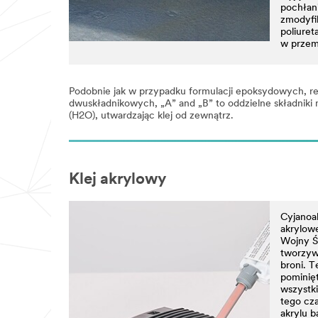
pochłani
zmodyfi
poliure
w przemy
Podobnie jak w przypadku formulacji epoksydowych, re
dwuskładnikowych, „A” and „B” to oddzielne składniki
(H2O), utwardzając klej od zewnątrz.
Klej akrylowy
Cyjanoak
akrylowe
Wojny Ś
tworzyw
broni. T
pominięt
wszystk
tego cz
akrylu b