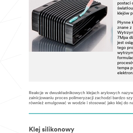
postaci
światłou
klejów 
Płynne k
znane z 
Wytrzym
7Mpa dl
jest osi
tego pr
wytrzym
formulac
procesó
tempa pr
elektron
Reakcje w dwuskładnikowych klejach arylowych nazywane
zainicjowaniu proces polimeryzacji zachodzi bardzo sz
również emulgować w wodzie i stosować jako klej do na
Klej silikonowy