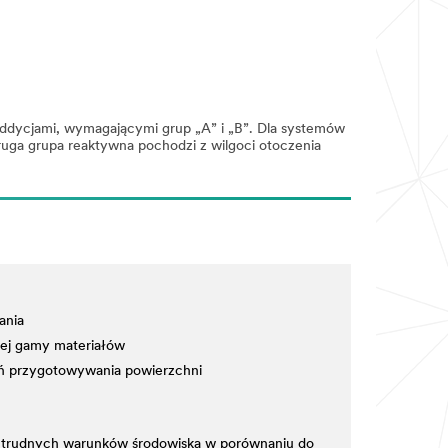
addycjami, wymagającymi grup „A” i „B”. Dla systemów
uga grupa reaktywna pochodzi z wilgoci otoczenia
ania
kiej gamy materiałów
eń przygotowywania powierzchni
e trudnych warunków środowiska w porównaniu do