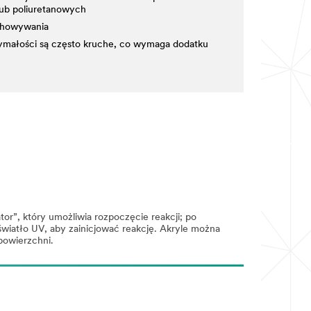
lub poliuretanowych
chowywania
ymałości są często kruche, co wymaga dodatku
r”, który umożliwia rozpoczęcie reakcji; po
światło UV, aby zainicjować reakcję. Akryle można
powierzchni.