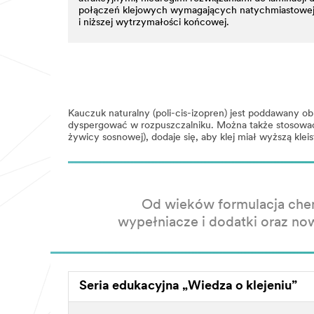
połączeń klejowych wymagających natychmiastowej 
i niższej wytrzymałości końcowej.
Kauczuk naturalny (poli-cis-izopren) jest poddawany 
dyspergować w rozpuszczalniku. Można także stosować p
żywicy sosnowej), dodaje się, aby klej miał wyższą kl
Od wieków formulacja chem
wypełniacze i dodatki oraz no
Seria edukacyjna „Wiedza o klejeniu”