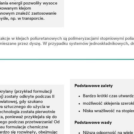
ania energii pozwoliły wysoce
kowanym klejom
tanowym znaleźć zastosowanie
śle, np. w transporcie.
akcje w klejach poliuretanowych są polimeryzacjami stopniowymi poli
 mieszane przez dyszę. W przypadku systemów jednoskładnikowych, dr
Podstawowe zalety
rylany (przykład formulacji
Bardzo krótki czas utwardz
j) zostały odkryte podczas II
wiatowej, gdy szukano
możliwość sklejenia szero
a sztucznego do użycia w
Niska wrażliwość na stopi
echnologia została pierwotnie
a, ponieważ przyklejała się do
iego podczas przetwarzania! Od
Podstawowe wady
asu formulacje chemiczne
ardzo się rozwinęły, obejmując
Niższa odporność na wiel