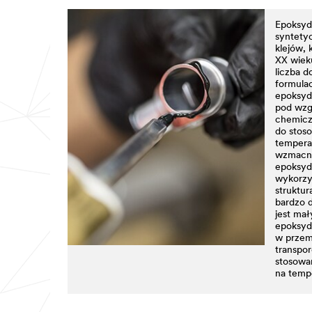
Epoksydy
syntety
klejów, 
XX wieku
liczba 
formulac
epoksydy
pod wzg
chemicz
do stoso
temperat
wzmacnia
epoksyd
wykorzy
struktur
bardzo d
jest mał
epoksyd
w przem
transpo
stosowa
na tempe