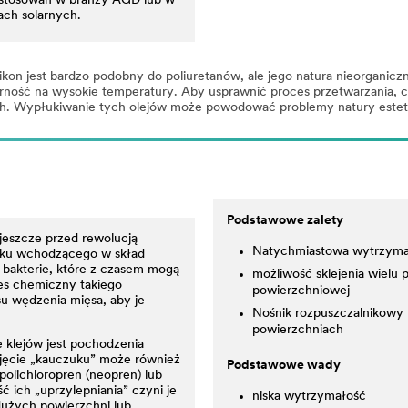
astosowań w branży AGD lub w
jach solarnych.
kon jest bardzo podobny do poliuretanów, ale jego natura nieorganiczna
rność na wysokie temperatury. Aby usprawnić proces przetwarzania, cz
ch. Wypłukiwanie tych olejów może powodować problemy natury estetyc
Podstawowe zalety
jeszcze przed rewolucją
Natychmiastowa wytrzyma
uku wchodzącego w skład
 bakterie, które z czasem mogą
możliwość sklejenia wielu 
es chemiczny takiego
powierzchniowej
u wędzenia mięsa, aby je
Nośnik rozpuszczalnikowy 
powierzchniach
 klejów jest pochodzenia
jęcie „kauczuku” może również
Podstawowe wady
polichloropren (neopren) lub
 ich „uprzylepniania” czyni je
niska wytrzymałość
 dużych powierzchni lub