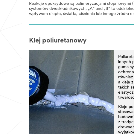
Reakcje epoksydowe są polimeryzacjami stopniowymi (pol
systemów dwuskładnikowych, „A” and „B” to oddzielne
wpływem ciepła, światła, ciśnienia lub innego źródła en
Klej poliuretanowy
Poliuret
innych p
guma sy
ochronn
również
a kleje 
takich 
elastycz
trwałość,
Kleje po
stosowan
budowni
z tradyc
drewnem
wyjątkow