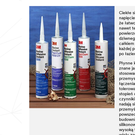
Ciekłe s
napięci
że łatwo
nawet te
powierzc
dziwnego
całkiem
każdej 
po łazie
Płynne k
znane ja
stosowa
przemys
łączenia
tolerow
stopień 
czynniki
nadają s
przemyśl
powszec
budowni
silikono
wysoką t