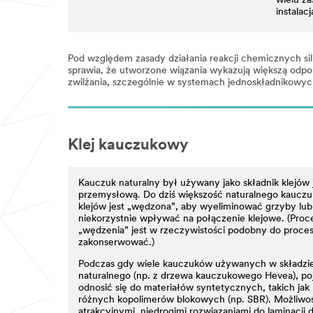
wielu z
instalac
Pod względem zasady działania reakcji chemicznych sili
sprawia, że utworzone wiązania wykazują większą odpo
zwilżania, szczególnie w systemach jednoskładnikowy
Klej kauczukowy
Kauczuk naturalny był używany jako składnik klejów 
przemysłową. Do dziś większość naturalnego kaucz
klejów jest „wędzona”, aby wyeliminować grzyby lub
niekorzystnie wpływać na połączenie klejowe. (Proc
„wędzenia” jest w rzeczywistości podobny do proces
zakonserwować.)
Podczas gdy wiele kauczuków używanych w składzie
naturalnego (np. z drzewa kauczukowego Hevea), po
odnosić się do materiałów syntetycznych, takich jak 
różnych kopolimerów blokowych (np. SBR). Możliwość
atrakcyjnymi, niedrogimi rozwiązaniami do laminacji