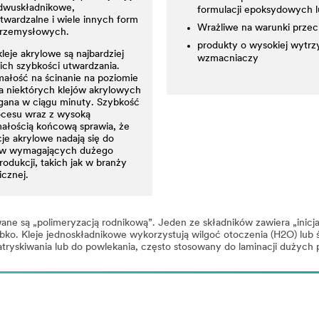
 dwuskładnikowe,
formulacji epoksydowych 
twardzalne i wiele innych form
Wrażliwe na warunki prze
przemysłowych.
produkty o wysokiej wytrz
leje akrylowe są najbardziej
wzmacniaczy
ich szybkości utwardzania.
ałość na ścinanie na poziomie
a niektórych klejów akrylowych
ągana w ciągu minuty. Szybkość
ocesu wraz z wysoką
ałością końcową sprawia, że
je akrylowe nadają się do
w wymagających dużego
odukcji, takich jak w branży
icznej.
 są „polimeryzacją rodnikową”. Jeden ze składników zawiera „inicjato
ybko. Kleje jednoskładnikowe wykorzystują wilgoć otoczenia (H2O) lub 
tryskiwania lub do powlekania, często stosowany do laminacji dużych 