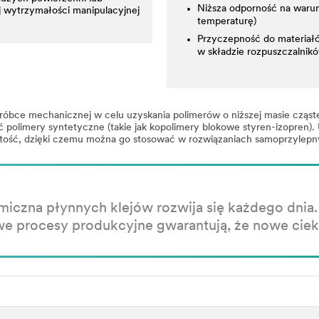
Niższa odporność na warun
wytrzymałości manipulacyjnej
temperaturę)
Przyczepność do materiałó
w składzie rozpuszczalnik
obróbce mechanicznej w celu uzyskania polimerów o niższej masie cząs
olimery syntetyczne (takie jak kopolimery blokowe styren-izopren). U
eistość, dzięki czemu można go stosować w rozwiązaniach samoprzylepn
iczna płynnych klejów rozwija się każdego dnia
we procesy produkcyjne gwarantują, że nowe ciekł