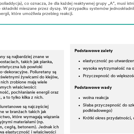
iaddycja), co oznacza, że dla każdej reaktywnej grupy „A”, musi istni
 składniki mieszane przez dyszę. W przypadku systemów jednoskładni
ergii, które umożliwia przebieg reakcji.
Podstawowe zalety
any są najbardziej znane w
elastyczność po utwardzen
ostaciach, takich jak pianka,
ntetyczna lub powłoki
wysoka wytrzymałość na 
o-dekoracyjne. Poliuretany są
Przyczepność do większośc
 świetnymi żywicami do klejów,
z nich zrobione mają wiele
samych właściwości:
Podstawowe wady
ność, pochłanianie energii oraz
 a to tylko kilka z nich.
wolna reakcja
Słaba przyczepność do szkł
liuretanowe są najczęściej
podkładowego)
e w branżach takich jak
ctwo, które wymagają wiązania
Krótki okres przydatności,
yjnymi materiałami (np.
, cegłą, betonem). Jednak ich
a elastyczność i właściwości