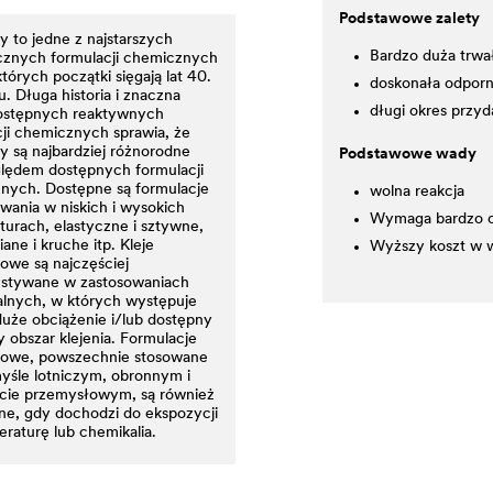
Podstawowe zalety
 to jedne z najstarszych
Bardzo duża trwa
cznych formulacji chemicznych
których początki sięgają lat 40.
doskonała odporn
. Długa historia i znaczna
długi okres przy
dostępnych reaktywnych
ji chemicznych sprawia, że
 są najbardziej różnorodne
Podstawowe wady
lędem dostępnych formulacji
nych. Dostępne są formulacje
wolna reakcja
wania w niskich i wysokich
Wymaga bardzo c
urach, elastyczne i sztywne,
ne i kruche itp. Kleje
Wyższy koszt w 
owe są najczęściej
stywane w zastosowaniach
alnych, w których występuje
uże obciążenie i/lub dostępny
y obszar klejenia. Formulacje
owe, powszechnie stosowane
yśle lotniczym, obronnym i
rcie przemysłowym, są również
ne, gdy dochodzi do ekspozycji
raturę lub chemikalia.