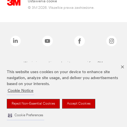
Ustawienia cookie
© 3M 2026. Wszelkie prawa zastrzeżone.
Wymienione marki są znakami towarowymi firmy 3M.
This website uses cookies on your device to enhance site
navigation, analyze site usage, and deliver you advertisements
based on your interests.
Cookie Notice
Reject Non-Essential Cookies
Accept Cookies
Cookie Preferences