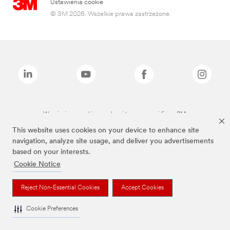
Ustawienia cookie
© 3M 2026. Wszelkie prawa zastrzeżone.
Wymienione marki są znakami towarowymi firmy 3M.
This website uses cookies on your device to enhance site
navigation, analyze site usage, and deliver you advertisements
based on your interests.
Cookie Notice
Reject Non-Essential Cookies
Accept Cookies
Cookie Preferences