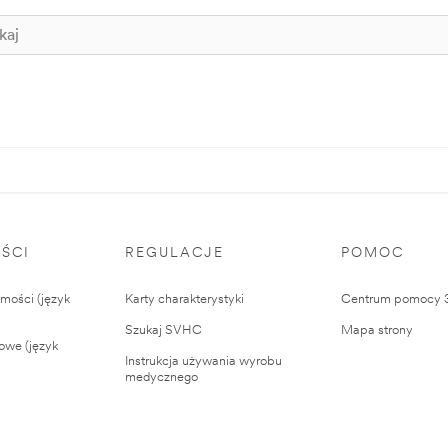
ŚCI
REGULACJE
POMOC
ości (język
Karty charakterystyki
Centrum pomocy
Szukaj SVHC
Mapa strony
owe (język
Instrukcja używania wyrobu
medycznego