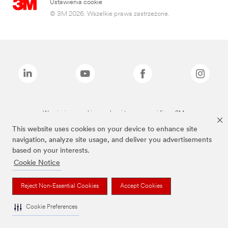
Ustawienia cookie
© 3M 2026. Wszelkie prawa zastrzeżone.
Wymienione marki są znakami towarowymi firmy 3M.
This website uses cookies on your device to enhance site
navigation, analyze site usage, and deliver you advertisements
based on your interests.
Cookie Notice
Reject Non-Essential Cookies
Accept Cookies
Cookie Preferences