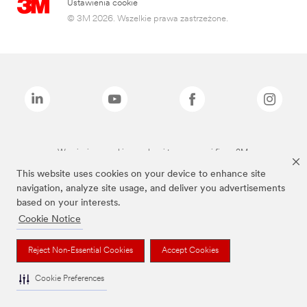
Ustawienia cookie
© 3M 2026. Wszelkie prawa zastrzeżone.
Wymienione marki są znakami towarowymi firmy 3M.
This website uses cookies on your device to enhance site
navigation, analyze site usage, and deliver you advertisements
based on your interests.
Cookie Notice
Reject Non-Essential Cookies
Accept Cookies
Cookie Preferences