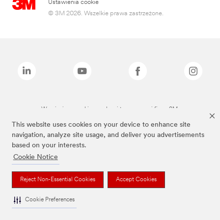
Ustawienia cookie
© 3M 2026. Wszelkie prawa zastrzeżone.
Wymienione marki są znakami towarowymi firmy 3M.
This website uses cookies on your device to enhance site
navigation, analyze site usage, and deliver you advertisements
based on your interests.
Cookie Notice
Reject Non-Essential Cookies
Accept Cookies
Cookie Preferences