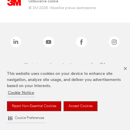
Ustawienia cookie
© 3M 2026. Wszelkie prawa zastrzeżone.
Wymienione marki są znakami towarowymi firmy 3M.
This website uses cookies on your device to enhance site
navigation, analyze site usage, and deliver you advertisements
based on your interests.
Cookie Notice
Reject Non-Essential Cookies
Accept Cookies
Cookie Preferences