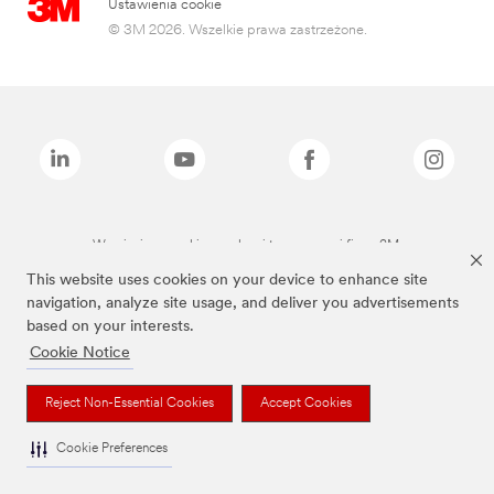
Ustawienia cookie
© 3M 2026. Wszelkie prawa zastrzeżone.
Wymienione marki są znakami towarowymi firmy 3M.
This website uses cookies on your device to enhance site
navigation, analyze site usage, and deliver you advertisements
based on your interests.
Cookie Notice
Reject Non-Essential Cookies
Accept Cookies
Cookie Preferences