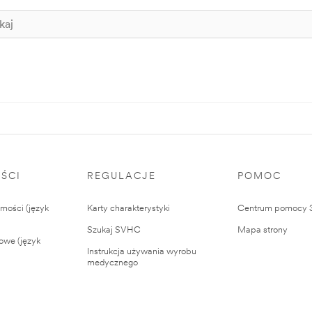
ŚCI
REGULACJE
POMOC
ości (język
Karty charakterystyki
Centrum pomocy
Szukaj SVHC
Mapa strony
owe (język
Instrukcja używania wyrobu
medycznego