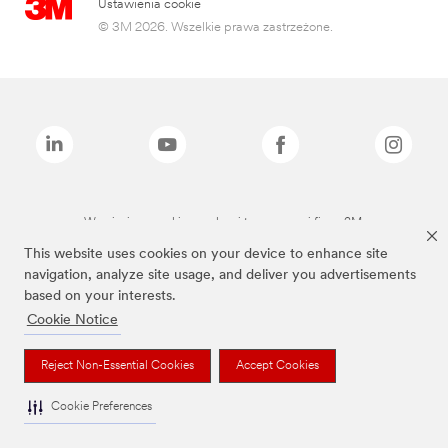
Ustawienia cookie
© 3M 2026. Wszelkie prawa zastrzeżone.
Wymienione marki są znakami towarowymi firmy 3M.
This website uses cookies on your device to enhance site
navigation, analyze site usage, and deliver you advertisements
based on your interests.
Cookie Notice
Reject Non-Essential Cookies
Accept Cookies
Cookie Preferences