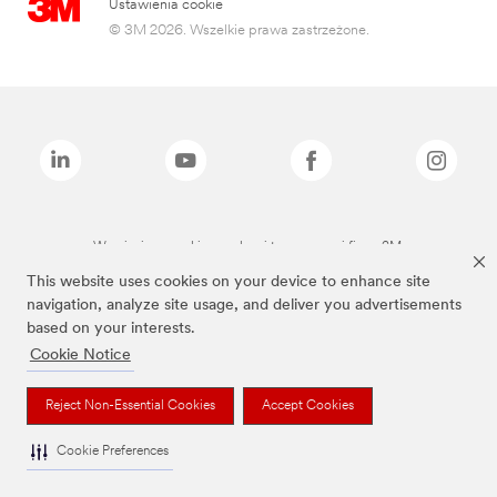
Ustawienia cookie
© 3M 2026. Wszelkie prawa zastrzeżone.
Wymienione marki są znakami towarowymi firmy 3M.
This website uses cookies on your device to enhance site
navigation, analyze site usage, and deliver you advertisements
based on your interests.
Cookie Notice
Reject Non-Essential Cookies
Accept Cookies
Cookie Preferences