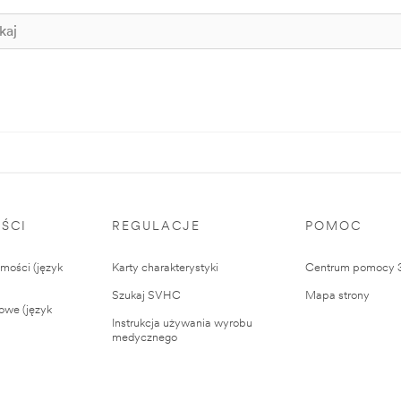
ŚCI
REGULACJE
POMOC
ości (język
Karty charakterystyki
Centrum pomocy
Szukaj SVHC
Mapa strony
owe (język
Instrukcja używania wyrobu
medycznego