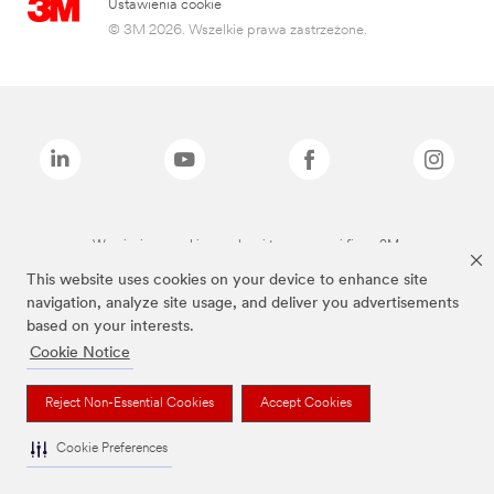
Ustawienia cookie
© 3M 2026. Wszelkie prawa zastrzeżone.
Wymienione marki są znakami towarowymi firmy 3M.
This website uses cookies on your device to enhance site
navigation, analyze site usage, and deliver you advertisements
based on your interests.
Cookie Notice
Reject Non-Essential Cookies
Accept Cookies
Cookie Preferences