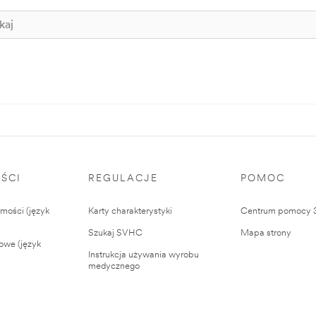
ŚCI
REGULACJE
POMOC
ości (język
Karty charakterystyki
Centrum pomocy
Szukaj SVHC
Mapa strony
owe (język
Instrukcja używania wyrobu
medycznego