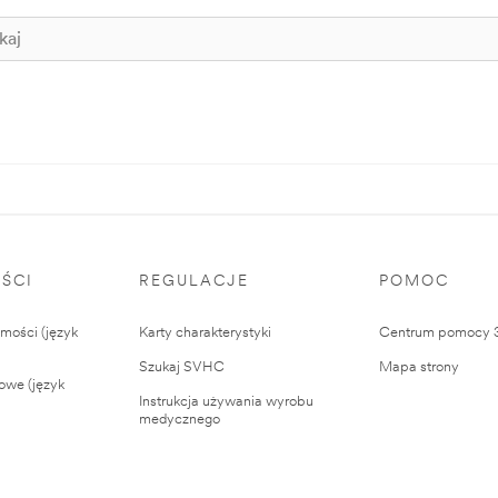
ŚCI
REGULACJE
POMOC
ości (język
Karty charakterystyki
Centrum pomocy
Szukaj SVHC
Mapa strony
owe (język
Instrukcja używania wyrobu
medycznego