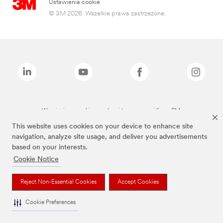
Ustawienia cookie
© 3M 2026. Wszelkie prawa zastrzeżone.
Wymienione marki są znakami towarowymi firmy 3M.
This website uses cookies on your device to enhance site
navigation, analyze site usage, and deliver you advertisements
based on your interests.
Cookie Notice
Reject Non-Essential Cookies
Accept Cookies
Cookie Preferences