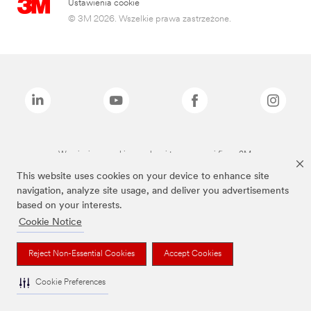
Ustawienia cookie
© 3M 2026. Wszelkie prawa zastrzeżone.
Wymienione marki są znakami towarowymi firmy 3M.
This website uses cookies on your device to enhance site
navigation, analyze site usage, and deliver you advertisements
based on your interests.
Cookie Notice
Reject Non-Essential Cookies
Accept Cookies
Cookie Preferences