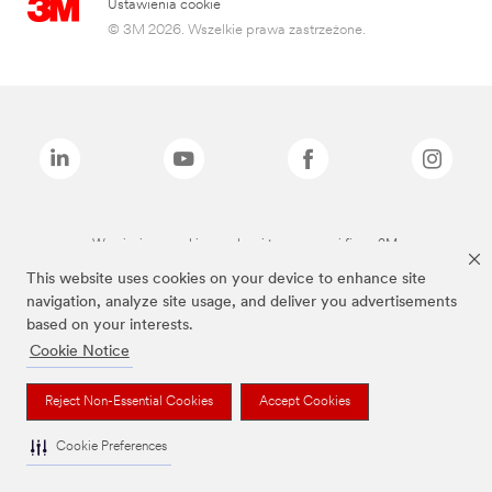
Ustawienia cookie
© 3M 2026. Wszelkie prawa zastrzeżone.
Wymienione marki są znakami towarowymi firmy 3M.
This website uses cookies on your device to enhance site
navigation, analyze site usage, and deliver you advertisements
based on your interests.
Cookie Notice
Reject Non-Essential Cookies
Accept Cookies
Cookie Preferences