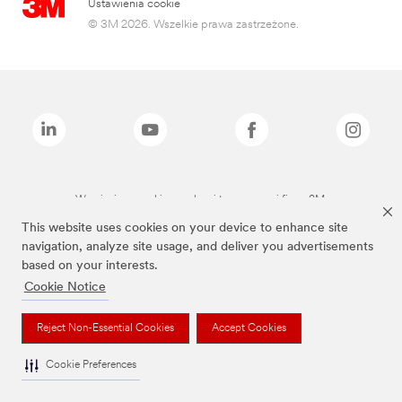
Ustawienia cookie
© 3M 2026. Wszelkie prawa zastrzeżone.
Wymienione marki są znakami towarowymi firmy 3M.
This website uses cookies on your device to enhance site
navigation, analyze site usage, and deliver you advertisements
based on your interests.
Cookie Notice
Reject Non-Essential Cookies
Accept Cookies
Cookie Preferences