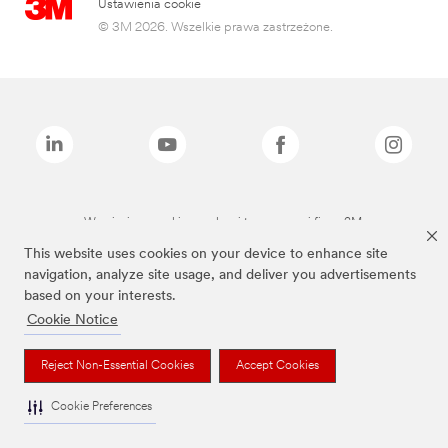
Ustawienia cookie
© 3M 2026. Wszelkie prawa zastrzeżone.
Wymienione marki są znakami towarowymi firmy 3M.
This website uses cookies on your device to enhance site
navigation, analyze site usage, and deliver you advertisements
based on your interests.
Cookie Notice
Reject Non-Essential Cookies
Accept Cookies
Cookie Preferences