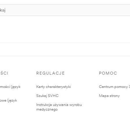
ŚCI
REGULACJE
POMOC
ości (język
Karty charakterystyki
Centrum pomocy
Szukaj SVHC
Mapa strony
owe (język
Instrukcja używania wyrobu
medycznego