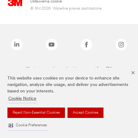
Ustawienia cookie
© 3M 2026. Wszelkie prawa zastrzeżone.
Wymienione marki są znakami towarowymi firmy 3M.
This website uses cookies on your device to enhance site
navigation, analyze site usage, and deliver you advertisements
based on your interests.
Cookie Notice
Reject Non-Essential Cookies
Accept Cookies
Cookie Preferences