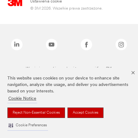
Ustawienia cookie
© 3M 2026. Wszelkie prawa zastrzeżone.
Wymienione marki są znakami towarowymi firmy 3M.
This website uses cookies on your device to enhance site
navigation, analyze site usage, and deliver you advertisements
based on your interests.
Cookie Notice
Reject Non-Essential Cookies
Accept Cookies
Cookie Preferences