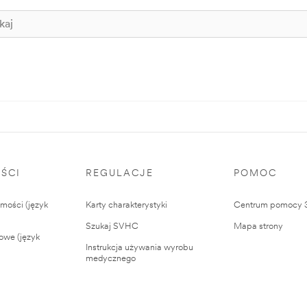
ŚCI
REGULACJE
POMOC
ości (język
Karty charakterystyki
Centrum pomocy
Szukaj SVHC
Mapa strony
owe (język
Instrukcja używania wyrobu
medycznego