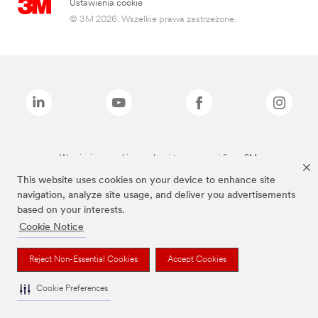
Ustawienia cookie
© 3M 2026. Wszelkie prawa zastrzeżone.
Wymienione marki są znakami towarowymi firmy 3M.
This website uses cookies on your device to enhance site
navigation, analyze site usage, and deliver you advertisements
based on your interests.
Cookie Notice
Reject Non-Essential Cookies
Accept Cookies
Cookie Preferences