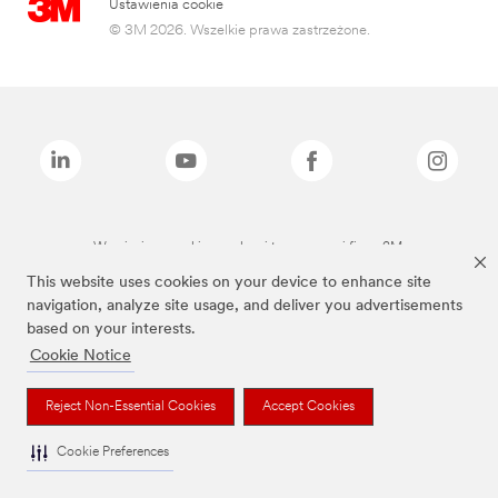
Ustawienia cookie
© 3M 2026. Wszelkie prawa zastrzeżone.
Wymienione marki są znakami towarowymi firmy 3M.
This website uses cookies on your device to enhance site
navigation, analyze site usage, and deliver you advertisements
based on your interests.
Cookie Notice
Reject Non-Essential Cookies
Accept Cookies
Cookie Preferences