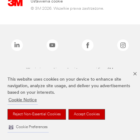
Ustawienia cookie
© 3M 2026. Wszelkie prawa zastrzeżone.
Wymienione marki są znakami towarowymi firmy 3M.
This website uses cookies on your device to enhance site
navigation, analyze site usage, and deliver you advertisements
based on your interests.
Cookie Notice
Reject Non-Essential Cookies
Accept Cookies
Cookie Preferences