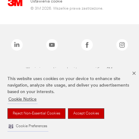
Ustawienia cookie
© 3M 2026. Wszelkie prawa zastrzeżone.
Wymienione marki są znakami towarowymi firmy 3M.
This website uses cookies on your device to enhance site
navigation, analyze site usage, and deliver you advertisements
based on your interests.
Cookie Notice
Reject Non-Essential Cookies
Accept Cookies
Cookie Preferences