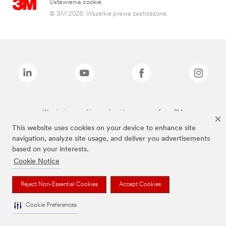
Ustawienia cookie
© 3M 2026. Wszelkie prawa zastrzeżone.
Wymienione marki są znakami towarowymi firmy 3M.
This website uses cookies on your device to enhance site
navigation, analyze site usage, and deliver you advertisements
based on your interests.
Cookie Notice
Reject Non-Essential Cookies
Accept Cookies
Cookie Preferences