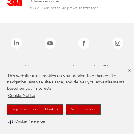
Ustawienia cookie
© 3M 2026. Wszelkie prawa zastrzeżone.
Wymienione marki są znakami towarowymi firmy 3M.
This website uses cookies on your device to enhance site
navigation, analyze site usage, and deliver you advertisements
based on your interests.
Cookie Notice
Reject Non-Essential Cookies
Accept Cookies
Cookie Preferences