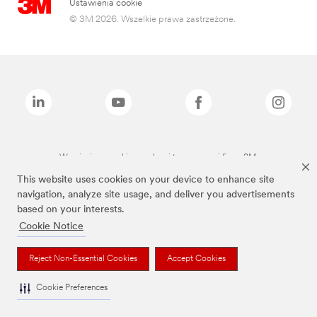
Ustawienia cookie
© 3M 2026. Wszelkie prawa zastrzeżone.
Wymienione marki są znakami towarowymi firmy 3M.
This website uses cookies on your device to enhance site
navigation, analyze site usage, and deliver you advertisements
based on your interests.
Cookie Notice
Reject Non-Essential Cookies
Accept Cookies
Cookie Preferences