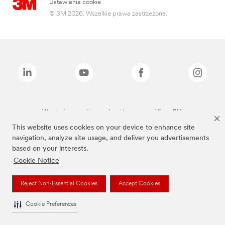
Ustawienia cookie
© 3M 2026. Wszelkie prawa zastrzeżone.
Wymienione marki są znakami towarowymi firmy 3M.
This website uses cookies on your device to enhance site
navigation, analyze site usage, and deliver you advertisements
based on your interests.
Cookie Notice
Reject Non-Essential Cookies
Accept Cookies
Cookie Preferences