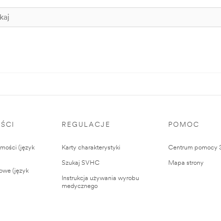
ŚCI
REGULACJE
POMOC
ości (język
Karty charakterystyki
Centrum pomocy
Szukaj SVHC
Mapa strony
owe (język
Instrukcja używania wyrobu
medycznego