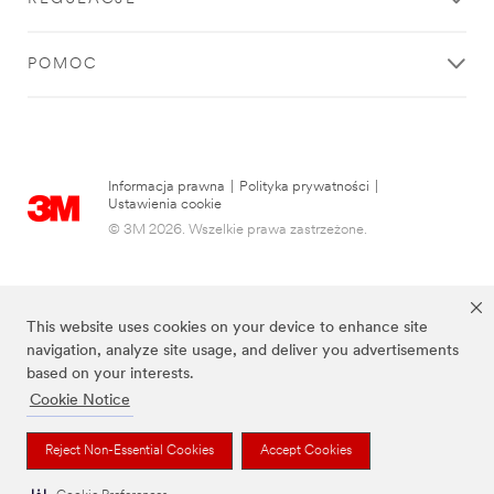
POMOC
Informacja prawna
|
Polityka prywatności
|
Ustawienia cookie
© 3M 2026. Wszelkie prawa zastrzeżone.
This website uses cookies on your device to enhance site
navigation, analyze site usage, and deliver you advertisements
based on your interests.
Cookie Notice
Wymienione marki są znakami towarowymi firmy 3M.
Reject Non-Essential Cookies
Accept Cookies