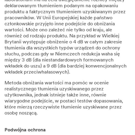
laboratorium ma na celu uwzględnienie różnicy między
deklarowanym tłumieniem podanym na opakowaniu
produktu a faktycznym tłumieniem uzyskiwanym przez
pracowników. W Unii Europejskiej każde państwo
członkowskie przyjęło inne podejście do obniżania
wartości. Może ono zależeć nie tylko od kraju, ale
również od rodzaju produktu. Na przykład w Wielkiej
Brytanii występuje obniżenie o 4 dB w całym zakresie
tłumienia dla wszystkich typów urządzeń do ochrony
słuchu, podczas gdy w Niemczech redukcja waha się
między 3 dB (dla niestandardowych formowanych
wkładek do uszu) a 9 dB (dla bardziej konwencjonalnych
wkładek przeciwhałasowych).
Metoda obniżania wartości ma pomóc w ocenie
realistycznego tłumienia uzyskiwanego przez
użytkownika, jednak istnieje także inne, równie
wiarygodne podejście, w postaci testów dopasowania,
które mierzą rzeczywiste tłumienie uzyskiwane przez
osobę noszącą.
Podwójna ochrona