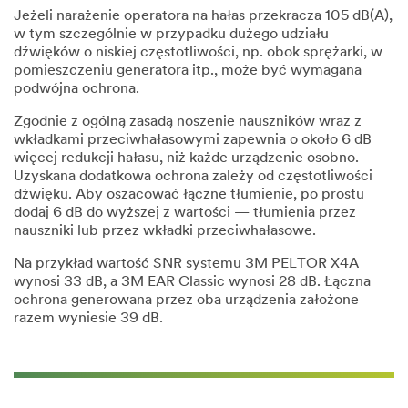
Jeżeli narażenie operatora na hałas przekracza 105 dB(A),
w tym szczególnie w przypadku dużego udziału
dźwięków o niskiej częstotliwości, np. obok sprężarki, w
pomieszczeniu generatora itp., może być wymagana
podwójna ochrona.
Zgodnie z ogólną zasadą noszenie nauszników wraz z
wkładkami przeciwhałasowymi zapewnia o około 6 dB
więcej redukcji hałasu, niż każde urządzenie osobno.
Uzyskana dodatkowa ochrona zależy od częstotliwości
dźwięku. Aby oszacować łączne tłumienie, po prostu
dodaj 6 dB do wyższej z wartości — tłumienia przez
nauszniki lub przez wkładki przeciwhałasowe.
Na przykład wartość SNR systemu 3M PELTOR X4A
wynosi 33 dB, a 3M EAR Classic wynosi 28 dB. Łączna
ochrona generowana przez oba urządzenia założone
razem wyniesie 39 dB.