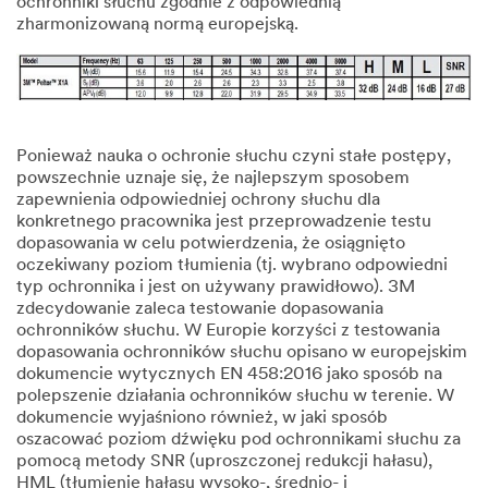
ochronniki słuchu zgodnie z odpowiednią
zharmonizowaną normą europejską.
Ponieważ nauka o ochronie słuchu czyni stałe postępy,
powszechnie uznaje się, że najlepszym sposobem
zapewnienia odpowiedniej ochrony słuchu dla
konkretnego pracownika jest przeprowadzenie testu
dopasowania w celu potwierdzenia, że osiągnięto
oczekiwany poziom tłumienia (tj. wybrano odpowiedni
typ ochronnika i jest on używany prawidłowo). 3M
zdecydowanie zaleca testowanie dopasowania
ochronników słuchu. W Europie korzyści z testowania
dopasowania ochronników słuchu opisano w europejskim
dokumencie wytycznych EN 458:2016 jako sposób na
polepszenie działania ochronników słuchu w terenie. W
dokumencie wyjaśniono również, w jaki sposób
oszacować poziom dźwięku pod ochronnikami słuchu za
pomocą metody SNR (uproszczonej redukcji hałasu),
HML (tłumienie hałasu wysoko-, średnio- i