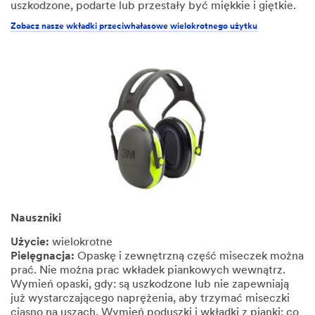
uszkodzone, podarte lub przestały być miękkie i giętkie.
Zobacz nasze wkładki przeciwhałasowe wielokrotnego użytku
Nauszniki
Użycie:
wielokrotne
Pielęgnacja:
Opaskę i zewnętrzną część miseczek można
prać. Nie można prac wkładek piankowych wewnątrz.
Wymień opaski, gdy: są uszkodzone lub nie zapewniają
już wystarczającego naprężenia, aby trzymać miseczki
ciasno na uszach. Wymień poduszki i wkładki z pianki: co