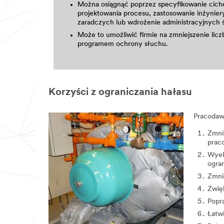
Można osiągnąć poprzez specyfikowanie ciche
projektowania procesu, zastosowanie inżynie
zaradczych lub wdrożenie administracyjnych
Może to umożliwić firmie na zmniejszenie li
programem ochrony słuchu.
Korzyści z ograniczania hałasu
Pracodaw
Zmni
prac
Wyel
ogran
Zmni
Zwię
Popr
Łatw