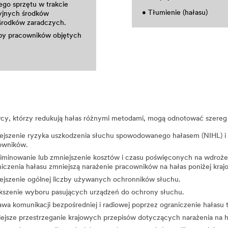
go sprzętu w trakcie
• Tłumienie (hałasu)
ryjnych środków
 środków zaradczych.
czby pracowników objętych
cy, którzy redukują hałas różnymi metodami, mogą odnotować szereg 
ejszenie ryzyka uszkodzenia słuchu spowodowanego hałasem (NIHL) 
owników.
iminowanie lub zmniejszenie kosztów i czasu poświęconych na wdrożen
iczenia hałasu zmniejszą narażenie pracowników na hałas poniżej kraj
ejszenie ogólnej liczby używanych ochronników słuchu.
kszenie wyboru pasujących urządzeń do ochrony słuchu.
awa komunikacji bezpośredniej i radiowej poprzez ograniczenie hałasu
iejsze przestrzeganie krajowych przepisów dotyczących narażenia na h