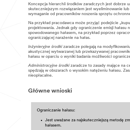
Koncepcja hierarchii środków zaradczych jest dobrze 
skuteczniejszym rozwiązaniem jest wyeliminowanie lub 
wymaganie od pracowników noszenia sprzętu ochronn
Na przykład pracodawca może przyjąć podejście „kupuj 
projektowania. Jednak gdy ograniczenie emisji hałasu n
spowodowanego hałasem, na przykład poprzez opracowan
ograniczającej narażenie na hałas.
Inżynieryjne środki
zaradcze polegają na modyfikowaniu 
akustycznej wytwarzanej lub przekazywanej pracownikom
hałasu w oparciu o wyniki badania możliwości ogranicze
Administracyjne środki
zaradcze to zasady mające na ce
spędzają w obszarach o wysokim natężeniu hałasu. Zasa
nieopłacalne.
Główne wnioski
Ograniczanie hałasu:
Jest uważane za najskuteczniejszą metodę zm
hałasem.