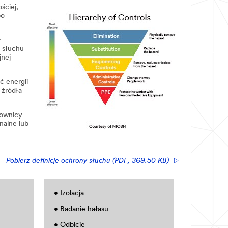
ściej,
bo
y
a słuchu
jnej
ć energii
 źródła
cownicy
nalne lub
Pobierz definicje ochrony słuchu (PDF, 369.50 KB)
• Izolacja
• Badanie hałasu
• Odbicie