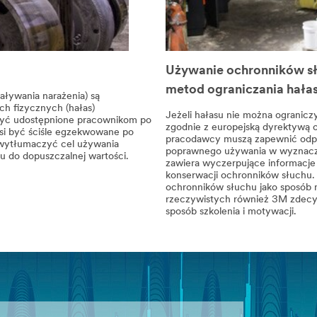
Używanie ochronników sł
metod ograniczania hała
iaływania narażenia) są
ch fizycznych (hałas)
Jeżeli hałasu nie można ogranicz
yć udostępnione pracownikom po
zgodnie z europejską dyrektywą 
musi być ściśle egzekwowane po
pracodawcy muszą zapewnić odpo
o wytłumaczyć cel używania
poprawnego używania w wyznacz
u do dopuszczalnej wartości.
zawiera wyczerpujące informacje
konserwacji ochronników słuchu
ochronników słuchu jako sposób 
rzeczywistych również 3M zdecyd
sposób szkolenia i motywacji.