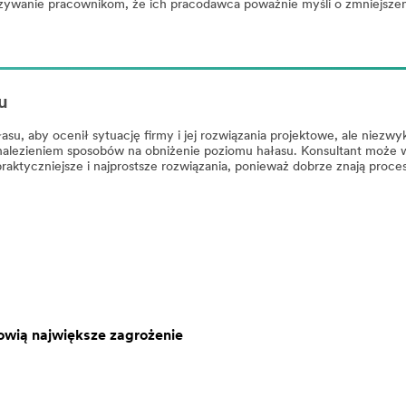
zywanie pracownikom, że ich pracodawca poważnie myśli o zmniejszen
u
asu, aby ocenił sytuację firmy i jej rozwiązania projektowe, ale niez
alezieniem sposobów na obniżenie poziomu hałasu. Konsultant może wn
aktyczniejsze i najprostsze rozwiązania, ponieważ dobrze znają procesy
nowią największe zagrożenie