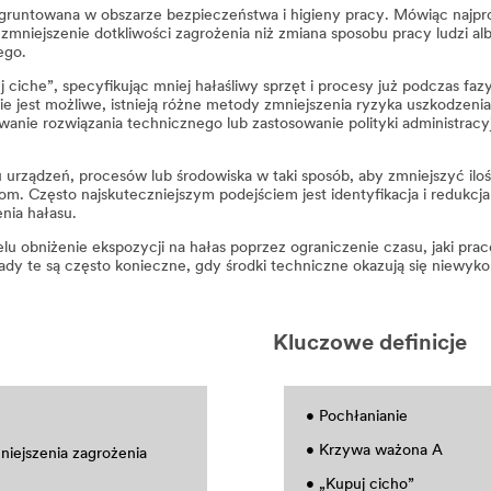
ugruntowana w obszarze bezpieczeństwa i higieny pracy. Mówiąc najpro
zmniejszenie dotkliwości zagrożenia niż zmiana sposobu pracy ludzi al
ego.
ciche”, specyfikując mniej hałaśliwy sprzęt i procesy już podczas faz
ie jest możliwe, istnieją różne metody zmniejszenia ryzyka uszkodzeni
ie rozwiązania technicznego lub zastosowanie polityki administracy
urządzeń, procesów lub środowiska w taki sposób, aby zmniejszyć iloś
. Często najskuteczniejszym podejściem jest identyfikacja i redukcja
nia hałasu.
lu obniżenie ekspozycji na hałas poprzez ograniczenie czasu, jaki pra
dy te są często konieczne, gdy środki techniczne okazują się niewyko
Kluczowe definicje
• Pochłanianie
• Krzywa ważona A
niejszenia zagrożenia
• „Kupuj cicho”