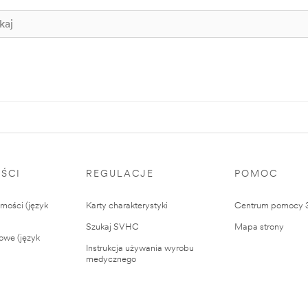
ŚCI
REGULACJE
POMOC
ości (język
Karty charakterystyki
Centrum pomocy
Szukaj SVHC
Mapa strony
owe (język
Instrukcja używania wyrobu
medycznego