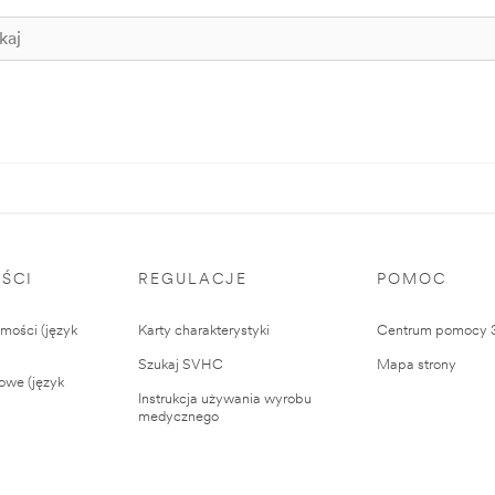
ŚCI
REGULACJE
POMOC
ości (język
Karty charakterystyki
Centrum pomocy
Szukaj SVHC
Mapa strony
owe (język
Instrukcja używania wyrobu
medycznego