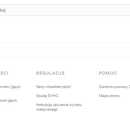
ŚCI
REGULACJE
POMOC
ości (język
Karty charakterystyki
Centrum pomocy
Szukaj SVHC
Mapa strony
owe (język
Instrukcja używania wyrobu
medycznego